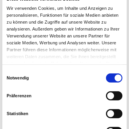
Wir verwenden Cookies, um Inhalte und Anzeigen zu
Download
personalisieren, Funktionen für soziale Medien anbieten
2023
zu können und die Zugriffe auf unsere Website zu
analysieren. Außerdem geben wir Informationen zu Ihrer
Download
Verwendung unserer Website an unsere Partner für
2022
soziale Medien, Werbung und Analysen weiter. Unsere
Partner führen diese Informationen möglicherweise mit
Download
weiteren Daten zusammen, die Sie ihnen bereitgestellt
haben oder die sie im Rahmen Ihrer Nutzung der Dienste
2020
gesammelt haben.
Einwilligungsauswahl
Download
Notwendig
2019
Präferenzen
Download
2018
Statistiken
Download